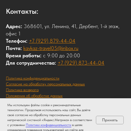
Контакты:
Адрес:
368601, ул. Ленина, 41, Дербент, 1-й этаж,
офис 1
Телефон:
+7 (929) 879-44-04
Почта:
kavkaz-travel05@inbox.ru
Время работы:
с 9:00 до 20:00
Для сотрудничества:
+7 (929) 873-44-04
Политика конфиденциальности
Согласие на обработку персональных данных
Политика возврата
Положения об обработке данных
Согласие пользователя
Мы используем файлы cookie и рекомендательные
технологии. Продолжая использовать наш сайт, Вы даёте
своё согласие на обработку персональных данных
Принять
метрической системой «Яндекс.Метрика» в соответствии
с условиями
Политики конфиденциальности
в целях
определения поведения пользователей на сайте для